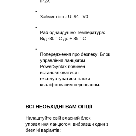
IP2X
Займистість: UL94 - V0
Раб одчайдушно Температура: 
Від -30 ° C до + 85 ° C
Попередження про безпеку: Блок 
управління ланцюгом 
PowerSyntax повинен 
встановлюватися і 
експлуатуватися тільки 
кваліфікованим персоналом.
ВСІ НЕОБХІДНІ ВАМ ОПЦІЇ
Налаштуйте свій власний блок 
управління ланцюгом, вибравши один з 
безлічі варіантів: