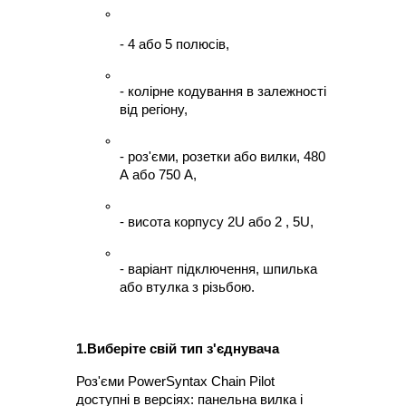
- 4 або 5 полюсів,
- колірне кодування в залежності 
від регіону,
- роз'єми, розетки або вилки, 480 
А або 750 А,
- висота корпусу 2U або 2 , 5U,
- варіант підключення, шпилька 
або втулка з різьбою.
1.Виберіте свій тип з'єднувача
Роз'єми PowerSyntax Chain Pilot 
доступні в версіях: панельна вилка і 