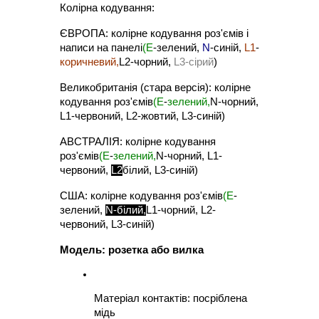
Колірна кодування:
ЄВРОПА: колірне кодування роз'ємів і 
написи на панелі
(E
-зелений, 
N
-синій, 
L1
-
коричневий,
L2-чорний, 
L3-сірий
)
Великобританія (стара версія): колірне 
кодування роз'ємів
(E
-
зелений,
N-чорний, 
L1-червоний, L2-жовтий, L3-синій)
АВСТРАЛІЯ: колірне кодування 
роз'ємів
(E
-
зелений,
N-чорний, L1-
червоний, 
L2
білий, L3-синій)
США: колірне кодування роз'ємів
(E
-
зелений, 
N-білий,
L1-чорний, L2-
червоний, L3-синій)
Модель: розетка або вилка
Матеріал контактів: посріблена 
мідь