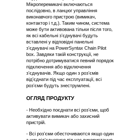
Мікроперемикачі включаються 
послідовно, в ланцюг управління 
виконавчого пристрою (вимикач, 
контактор і т.д.). Таким чином, система 
може бути активована тільки після того, 
як всі кабельні з'єднувачі будуть 
вставлені у відповідні панельні 
з'єднувачі на PowerSyntax Chain Pilot 
box. Завдяки такій конструкції, не 
потрібно дотримуватися певний порядок 
підключення або відключення 
з'єднувачів. Якщо один з роз'ємів 
від'єднати під час експлуатації, всі 
роз'єми будуть знеструмлені.
ОГЛЯД ПРОДУКТУ
- Необхідно поєднати всі роз'єми, щоб 
активувати вимикач або захисний 
пристрій.
- Всі роз'єми обесточиваются якщо один 
з них від'єднатися під час використання.