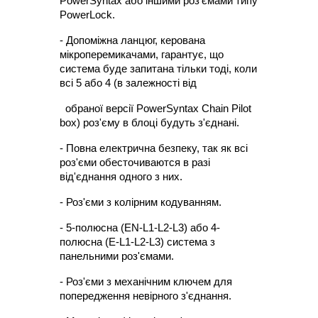
PowerSyntax або іншими роз'ємами типу 
PowerLock.
- Допоміжна ланцюг, керована 
мікроперемикачами, гарантує, що 
система буде запитана тільки тоді, коли 
всі 5 або 4 (в залежності від
  обраної версії PowerSyntax Chain Pilot 
box) роз'єму в блоці будуть з'єднані.
- Повна електрична безпеку, так як всі 
роз'єми обесточиваются в разі 
від'єднання одного з них.
- Роз'єми з колірним кодуванням.
- 5-полюсна (EN-L1-L2-L3) або 4-
полюсна (E-L1-L2-L3) система з 
панельними роз'ємами.
- Роз'єми з механічним ключем для 
попередження невірного з'єднання.