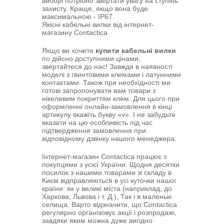
виборі потрібно звертати увагу на ступінь
захисту. Краще, якщо вона буде
максимальною - IP67.
Якісні кабельні вилки від інтернет-
магазину Contactica
Якщо ви хочете
купити кабельні вилки
по дійсно доступними цінами,
звертайтеся до нас! Завжди в наявності
моделі з гвинтовими клемами і латунними
контактами. Також при необхідності ми
готові запропонувати вам товари з
нікелевим покриттям клем. Для цього при
оформленні онлайн-замовлення в кінці
артикулу вкажіть букву «v». І не забудьте
вказати на цю особливість під час
підтвердження замовлення при
відповідному дзвінку нашого менеджера.
Інтернет-магазин Contactica працює з
покупцями з усієї України. Щодня десятки
посилок з нашими товарами зі складу в
Києві відправляються в усі куточки нашої
країни: як у великі міста (наприклад, до
Харкова, Львова і т. Д.), Так і в маленькі
селища. Варто відзначити, що Contactica
регулярно організовує акції і розпродажі,
завдяки яким можна дуже вигідно