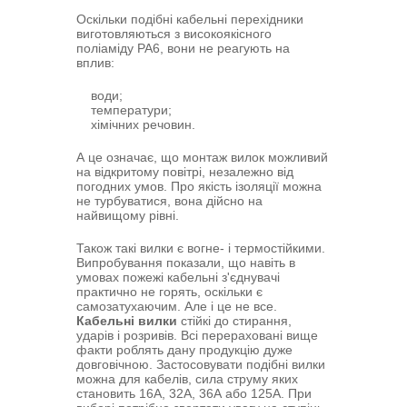
Оскільки подібні кабельні перехідники
виготовляються з високоякісного
поліаміду PA6, вони не реагують на
вплив:
води;
температури;
хімічних речовин.
А це означає, що монтаж вилок можливий
на відкритому повітрі, незалежно від
погодних умов. Про якість ізоляції можна
не турбуватися, вона дійсно на
найвищому рівні.
Також такі вилки є вогне- і термостійкими.
Випробування показали, що навіть в
умовах пожежі кабельні з'єднувачі
практично не горять, оскільки є
самозатухаючим. Але і це не все.
Кабельні вилки
стійкі до стирання,
ударів і розривів. Всі перераховані вище
факти роблять дану продукцію дуже
довговічною. Застосовувати подібні вилки
можна для кабелів, сила струму яких
становить 16А, 32А, 36А або 125А. При