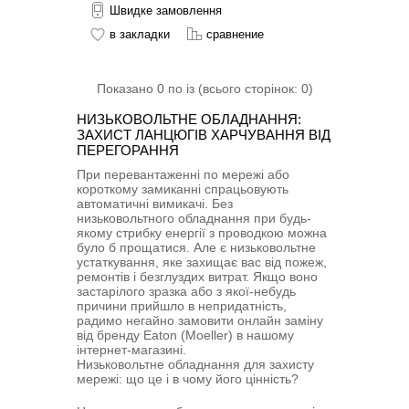
Швидке замовлення
в закладки
сравнение
Показано 0 по із (всього сторінок: 0)
НИЗЬКОВОЛЬТНЕ ОБЛАДНАННЯ:
ЗАХИСТ ЛАНЦЮГІВ ХАРЧУВАННЯ ВІД
ПЕРЕГОРАННЯ
При перевантаженні по мережі або
короткому замиканні спрацьовують
автоматичні вимикачі. Без
низьковольтного обладнання при будь-
якому стрибку енергії з проводкою можна
було б прощатися. Але є низьковольтне
устаткування, яке захищає вас від пожеж,
ремонтів і безглуздих витрат. Якщо воно
застарілого зразка або з якої-небудь
причини прийшло в непридатність,
радимо негайно замовити онлайн заміну
від бренду Eaton (Moeller) в нашому
інтернет-магазині.
Низьковольтне обладнання для захисту
мережі: що це і в чому його цінність?