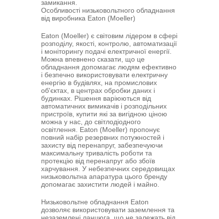
замикання.
Особливості низьковольтного обладнання
від виробника Eaton (Moeller)
Eaton (Moeller) є світовим лідером в сфері
розподілу, якості, контролю, автоматизації
і моніторингу подачі електричної енергії.
Можна впевнено сказати, що це
обладнання допомагає людям ефективно
і безпечно використовувати електричну
енергію в будівлях, на промислових
об'єктах, в центрах обробки даних і
будинках. Рішення варіюються від
автоматичних вимикачів і розподільних
пристроїв, купити які за вигідною ціною
можна у нас, до світлодіодного
освітлення. Eaton (Moeller) пропонує
повний набір резервних потужностей і
захисту від перенапруг, забезпечуючи
максимальну тривалість роботи та
протекцію від перенапруг або збоїв
харчування. У небезпечних середовищах
низьковольтна апаратура цього бренду
допомагає захистити людей і майно.
Низьковольтне обладнання Eaton
дозволяє використовувати заземлення та
незаземлені ланцюга, що не залежать від