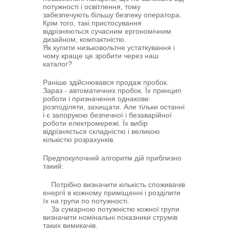
потужності і освітлення, тому
забезпечують більшу безпеку оператора.
Крім того, такі пристосування
відрізняються сучасним ергономічним
дизайном, компактністю.
Як купити низьковольтне устаткування і
чому краще це зробити через наш
каталог?
Раніше здійснювався продаж пробок.
Зараз - автоматичних пробок. Їх принцип
роботи і призначення однакове:
розподіляти, захищати. Але тільки останні
і є запорукою безпечної і безаварійної
роботи електромережі. Їх вибір
відрізняється складністю і великою
кількістю розрахунків.
Предпокупочний алгоритм дій приблизно
такий:
Потрібно визначити кількість споживачів
енергії в кожному приміщенні і розділити
їх на групи по потужності.
За сумарною потужністю кожної групи
визначити номінальні показники струмів
таких вимикачів.