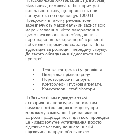
Низьковольтне обладнання - це вмикачі,
лічильники, вимикачі та інші пристрої
сигнального типу, що працюють при
напрузі, яка не перевищує 1000 В.
Працюючи в такому режимі, вони
забезпечують максимальний захист всіх
мереж завдання. Мета використання
цього низьковольтного обладнання -
перетворення електроенергії в рішенні
побутових і промислових завдань. Воно
відповідає за розподіл і передачу струму.
До такого обладнання відносяться такі
пристрої:
Техніка контролю і управління.
Вимірювачі різного роду.
Перетворювачі напруги.
Контролери і пускові агрегати.
Комутатори і стабілізатори.
Найважливішим підвидом такої
електричної апаратури є автоматичні
вимикачі, які захищають мережу при
короткому замиканні. При виникненні
загрози працездатності для всієї проводки
це низьковольтне устаткування просто
відключає частину ланцюга, в якій
підскочила напруга або виникло