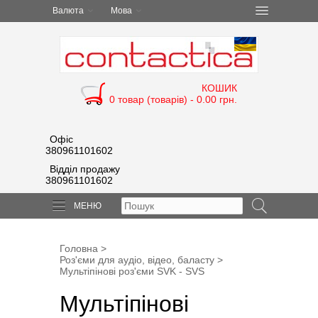
Валюта
Мова
КОШИК
0 товар (товарів) - 0.00 грн.
Офіс
380961101602
Відділ продажу
380961101602
МЕНЮ
Головна
>
Роз'єми для аудіо, відео, баласту
>
Мультіпіновi роз'єми SVK - SVS
Мультіпіновi