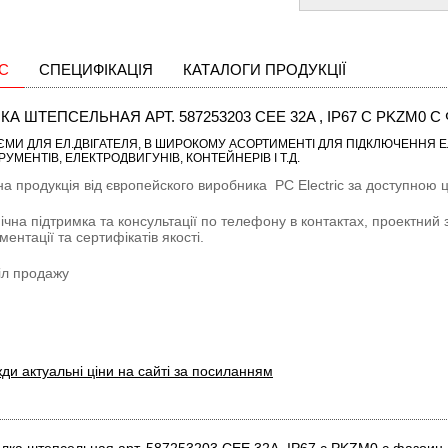
С
СПЕЦИФІКАЦІЯ
КАТАЛОГИ ПРОДУКЦІЇ
КА ШТЕПСЕЛЬНАЯ АРТ. 587253203 CEE 32A , IP67 С PKZM0
ЄМИ ДЛЯ ЕЛ.ДВІГАТЕЛЯ
, В ШИРОКОМУ АСОРТИМЕНТІ ДЛЯ ПІДКЛЮЧЕННЯ Е
РУМЕНТІВ, ЕЛЕКТРОДВИГУНІВ, КОНТЕЙНЕРІВ І Т.Д.
на продукція від європейского виробника
PC Electric
за доступною ці
ічна підтримка та консультації по телефону в контактах, проектний 
ментації та сертифікатів якості.
іл продажу
ди актуальні ціни на сайті за посиланням