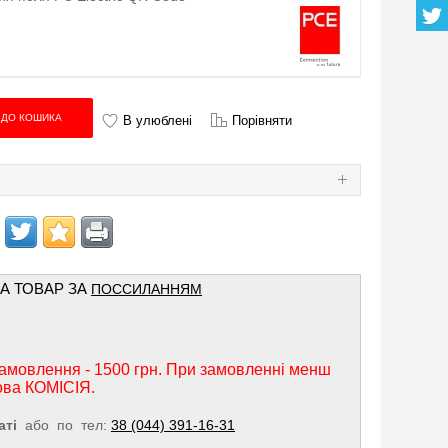
В улюблені
Порівняти
Я
НА ТОВАР ЗА
ПОССИЛАННЯМ
амовлення - 1500 грн. При замовленні менш
ова КОМІСІЯ.
аті
або по тел:
38 (044) 391-16-31