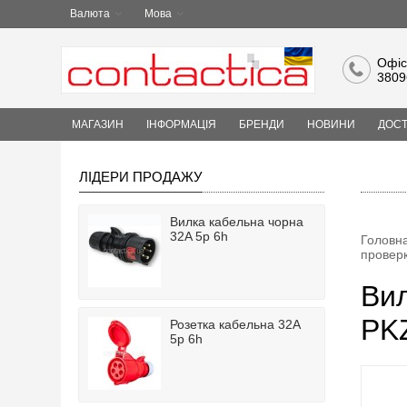
Валюта
Мова
Офіс
3809
МАГАЗИН
ІНФОРМАЦІЯ
БРЕНДИ
НОВИНИ
ДОСТ
ЛІДЕРИ ПРОДАЖУ
Вилка кабельна чорна
32A 5p 6h
Головн
провер
Вил
PKZ
Розетка кабельна 32A
5p 6h