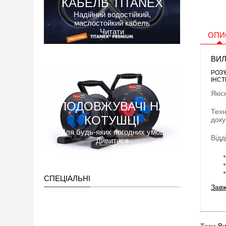
КАБЕЛЬ TITANEX
Надійний водостійкий,
маслостойкий кабель
Читати
ОПИ
ВИЛ
РОЗ'
ІНСТ
Якіс
ПОДОВЖУВАЧІ НА
Техн
КОТУШЦІ
доку
Для будь-яких погодних умов
Відд
Дивитися
СПЕЦІАЛЬНІ
Завж