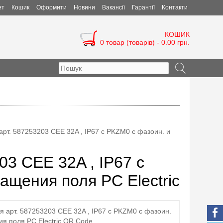
ет
Кошик
Оформити
Новини
Вакансії
Гарантії
Контакти
КОШИК
0 товар (товарів) - 0.00 грн.
рт. 587253203 CEE 32A , IP67 с PKZM0 с фазоин. и
03 CEE 32A , IP67 с
ащения поля PC Electric