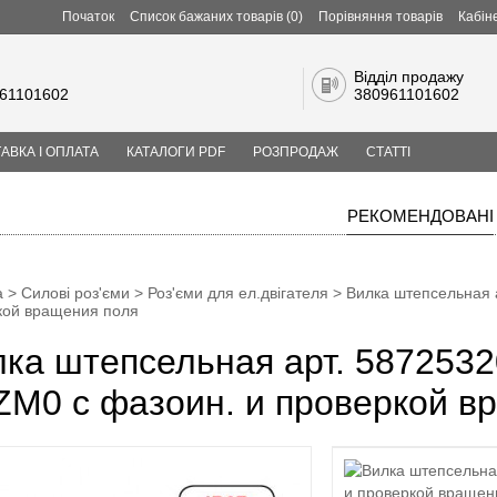
Початок
Список бажаних товарів (0)
Порівняння товарів
Кабін
Відділ продажу
61101602
380961101602
АВКА І ОПЛАТА
КАТАЛОГИ PDF
РОЗПРОДАЖ
СТАТТІ
РЕКОМЕНДОВАНІ
а
>
Силові роз'єми
>
Роз'єми для ел.двігателя
> Вилка штепсельная а
кой вращения поля
ка штепсельная арт. 5872532
M0 с фазоин. и проверкой вр