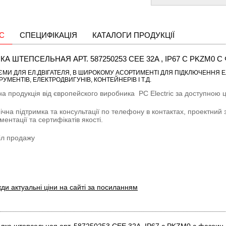
С
СПЕЦИФІКАЦІЯ
КАТАЛОГИ ПРОДУКЦІЇ
КА ШТЕПСЕЛЬНАЯ АРТ. 587250253 CEE 32A , IP67 С PKZM0
ЄМИ ДЛЯ ЕЛ.ДВІГАТЕЛЯ
, В ШИРОКОМУ АСОРТИМЕНТІ ДЛЯ ПІДКЛЮЧЕННЯ Е
РУМЕНТІВ, ЕЛЕКТРОДВИГУНІВ, КОНТЕЙНЕРІВ І Т.Д.
на продукція від європейского виробника
PC Electric
за доступною ці
ічна підтримка та консультації по телефону в контактах, проектний 
ментації та сертифікатів якості.
іл продажу
ди актуальні ціни на сайті за посиланням