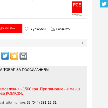
В улюблені
Порівняти
Я
НА ТОВАР ЗА
ПОССИЛАННЯМ
амовлення - 1500 грн. При замовленні менш
ова КОМІСІЯ.
аті
або по тел:
38 (044) 391-16-31