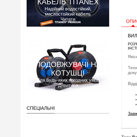
КАБЕЛЬ TITANEX
Надійний водостійкий,
маслостойкий кабель
Читати
ОПИ
ВИЛ
РОЗ'
ІНСТ
Якіс
ПОДОВЖУВАЧІ НА
Техн
КОТУШЦІ
доку
Для будь-яких погодних умов
Відд
Дивитися
СПЕЦІАЛЬНІ
Завж