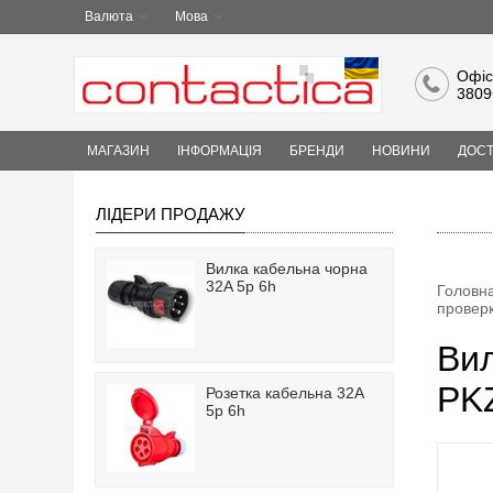
Валюта
Мова
Офіс
3809
МАГАЗИН
ІНФОРМАЦІЯ
БРЕНДИ
НОВИНИ
ДОСТ
ЛІДЕРИ ПРОДАЖУ
Вилка кабельна чорна
32A 5p 6h
Головн
провер
Вил
PKZ
Розетка кабельна 32A
5p 6h