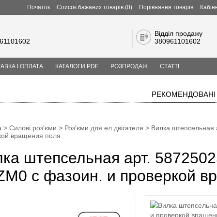
Початок
Список бажаних товарів (0)
Порівняння товарів
Кабін
Відділ продажу
61101602
380961101602
АВКА І ОПЛАТА
КАТАЛОГИ PDF
РОЗПРОДАЖ
СТАТТІ
РЕКОМЕНДОВАНІ
а
>
Силові роз'єми
>
Роз'єми для ел.двігателя
> Вилка штепсельная а
кой вращения поля
ка штепсельная арт. 5872502
M0 с фазоин. и проверкой вр