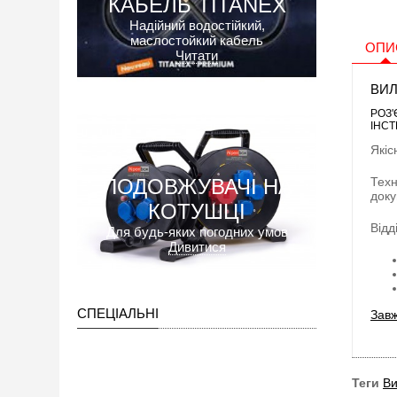
КАБЕЛЬ TITANEX
Надійний водостійкий,
маслостойкий кабель
ОПИ
Читати
ВИЛ
РОЗ'
ІНСТ
Якіс
ПОДОВЖУВАЧІ НА
Техн
доку
КОТУШЦІ
Відд
Для будь-яких погодних умов
Дивитися
СПЕЦІАЛЬНІ
Завж
Теги
Ви