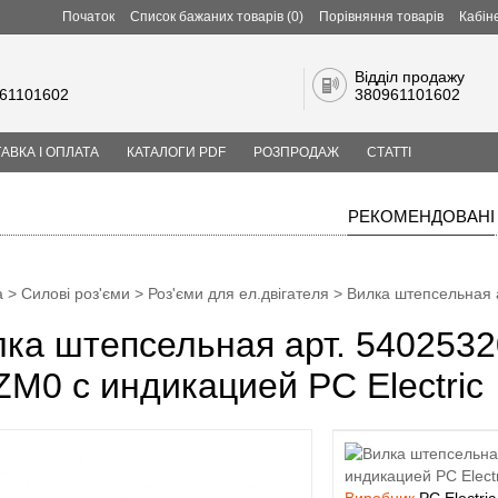
Початок
Список бажаних товарів (0)
Порівняння товарів
Кабін
Відділ продажу
61101602
380961101602
АВКА І ОПЛАТА
КАТАЛОГИ PDF
РОЗПРОДАЖ
СТАТТІ
РЕКОМЕНДОВАНІ
а
>
Силові роз'єми
>
Роз'єми для ел.двігателя
> Вилка штепсельная а
ка штепсельная арт. 5402532
M0 с индикацией PC Electric