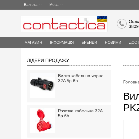
Валюта
Мова
Офіс
3809
МАГАЗИН
ІНФОРМАЦІЯ
БРЕНДИ
НОВИНИ
ДОСТ
ЛІДЕРИ ПРОДАЖУ
Вилка кабельна чорна
32A 5p 6h
Головн
Вил
PKZ
Розетка кабельна 32A
5p 6h