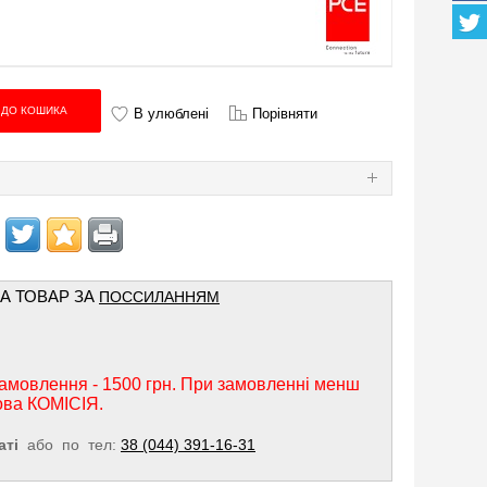
В улюблені
Порівняти
Я
НА ТОВАР ЗА
ПОССИЛАННЯМ
амовлення - 1500 грн. При замовленні менш
ова КОМІСІЯ.
аті
або по тел:
38 (044) 391-16-31