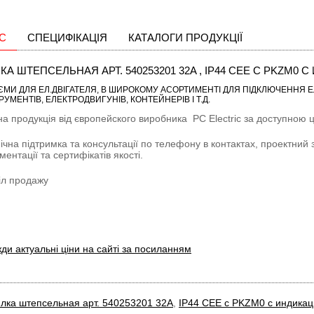
С
СПЕЦИФІКАЦІЯ
КАТАЛОГИ ПРОДУКЦІЇ
КА ШТЕПСЕЛЬНАЯ АРТ. 540253201 32A , IP44 CEE С PKZM0 
ЄМИ ДЛЯ ЕЛ.ДВІГАТЕЛЯ
, В ШИРОКОМУ АСОРТИМЕНТІ ДЛЯ ПІДКЛЮЧЕННЯ Е
РУМЕНТІВ, ЕЛЕКТРОДВИГУНІВ, КОНТЕЙНЕРІВ І Т.Д.
на продукція від європейского виробника
PC Electric
за доступною ці
ічна підтримка та консультації по телефону в контактах, проектний 
ментації та сертифікатів якості.
іл продажу
ди актуальні ціни на сайті за посиланням
лка штепсельная арт. 540253201 32A
,
IP44 CEE с PKZM0 с индика