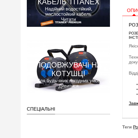
КАБЕЛЬ TITANEX
Надійний водостійкий,
ОПИ
маслостойкий кабель
Читати
РОЗ
РОЗЕ
ІНСТ
Якіс
Техн
доку
ПОДОВЖУВАЧІ НА
КОТУШЦІ
Відд
Для будь-яких погодних умов
Дивитися
Завж
СПЕЦІАЛЬНІ
Теги
Ро