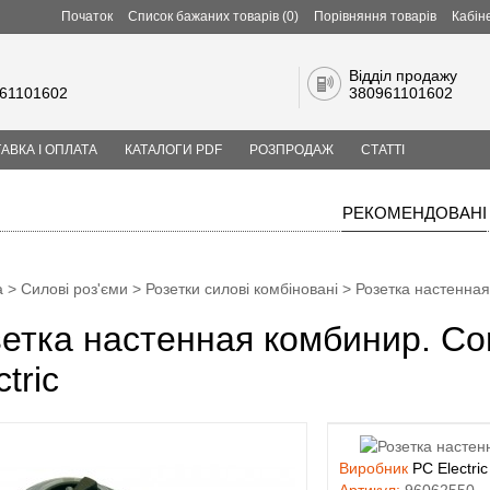
Початок
Список бажаних товарів (0)
Порівняння товарів
Кабін
Відділ продажу
61101602
380961101602
АВКА І ОПЛАТА
КАТАЛОГИ PDF
РОЗПРОДАЖ
СТАТТІ
РЕКОМЕНДОВАНІ
а
>
Силові роз'єми
>
Розетки силові комбіновані
> Розетка настенная
етка настенная комбинир. Co
ctric
Виробник
PC Electric