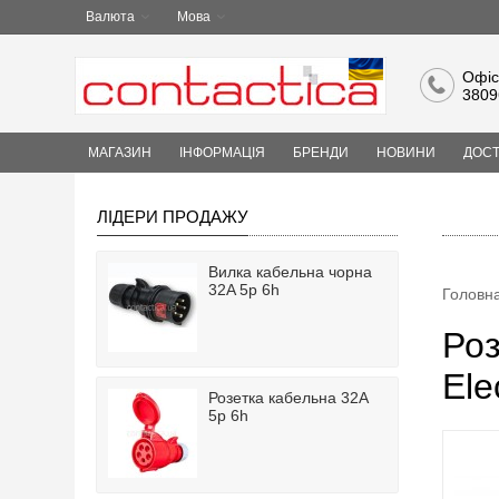
Валюта
Мова
Офіс
3809
МАГАЗИН
ІНФОРМАЦІЯ
БРЕНДИ
НОВИНИ
ДОСТ
ЛІДЕРИ ПРОДАЖУ
Вилка кабельна чорна
32A 5p 6h
Головн
Роз
Ele
Розетка кабельна 32A
5p 6h