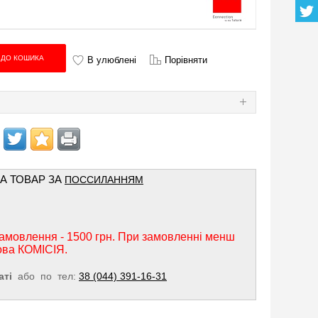
В улюблені
Порівняти
Я
НА ТОВАР ЗА
ПОССИЛАННЯМ
амовлення - 1500 грн. При замовленні менш
ова КОМІСІЯ.
аті
або по тел:
38 (044) 391-16-31