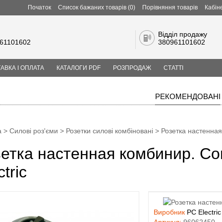
Початок
Список бажаних товарів (0)
Порівняння товарів
Кабін
Відділ продажу
61101602
380961101602
АВКА І ОПЛАТА
КАТАЛОГИ PDF
РОЗПРОДАЖ
СТАТТІ
РЕКОМЕНДОВАНІ
а
>
Силові роз'єми
>
Розетки силові комбіновані
> Розетка настенная
етка настенная комбинир. Co
ctric
Виробник
PC Electric