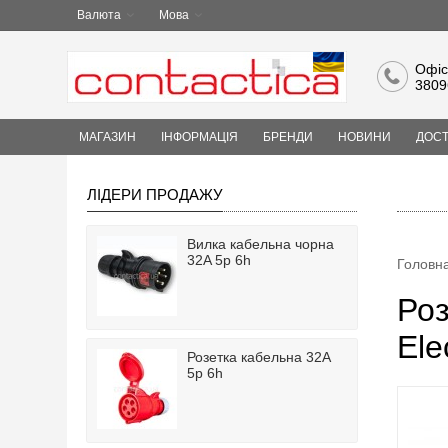
Валюта
Мова
Офіс
3809
МАГАЗИН
ІНФОРМАЦІЯ
БРЕНДИ
НОВИНИ
ДОСТ
ЛІДЕРИ ПРОДАЖУ
Вилка кабельна чорна
32A 5p 6h
Головн
Роз
Ele
Розетка кабельна 32A
5p 6h