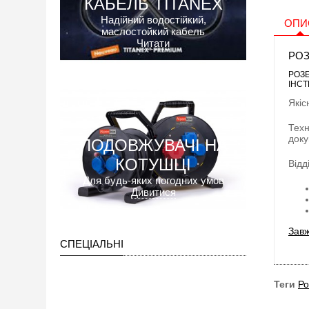
КАБЕЛЬ TITANEX
Надійний водостійкий,
ОПИ
маслостойкий кабель
Читати
РОЗ
РОЗЕ
ІНСТ
Якіс
Техн
доку
ПОДОВЖУВАЧІ НА
КОТУШЦІ
Відд
Для будь-яких погодних умов
Дивитися
Завж
СПЕЦІАЛЬНІ
Теги
Ро