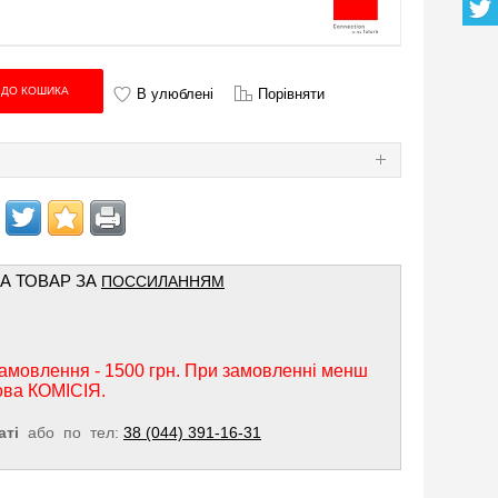
В улюблені
Порівняти
Я
НА ТОВАР ЗА
ПОССИЛАННЯМ
амовлення - 1500 грн. При замовленні менш
ова КОМІСІЯ.
аті
або по тел:
38 (044) 391-16-31