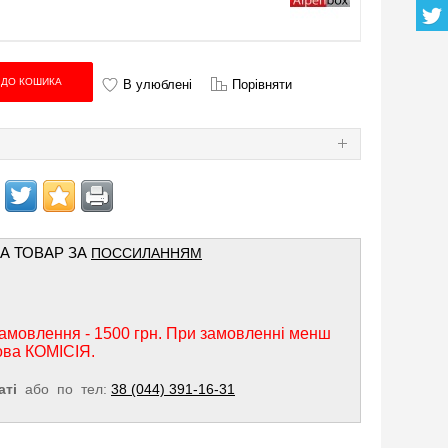
В улюблені
Порівняти
Я
НА ТОВАР ЗА
ПОССИЛАННЯМ
амовлення - 1500 грн. При замовленні менш
ова КОМІСІЯ.
аті
або по тел:
38 (044) 391-16-31