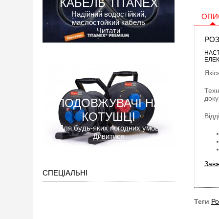
КАБЕЛЬ TITANEX
Надійний водостійкий,
ОПИ
маслостойкий кабель
Читати
РОЗ
НАСТ
ЕЛЕК
Якіс
Техн
доку
ПОДОВЖУВАЧІ НА
КОТУШЦІ
Відд
Для будь-яких погодних умов
Дивитися
Завж
СПЕЦІАЛЬНІ
Теги
Ро