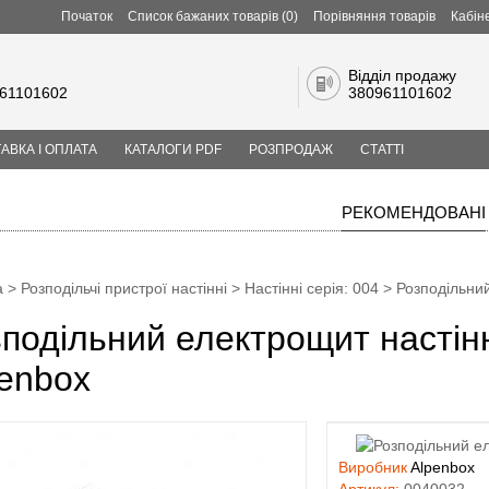
Початок
Список бажаних товарів (0)
Порівняння товарів
Кабін
Відділ продажу
61101602
380961101602
АВКА І ОПЛАТА
КАТАЛОГИ PDF
РОЗПРОДАЖ
СТАТТІ
РЕКОМЕНДОВАНІ
а
>
Розподільчі пристрої настінні
>
Настінні серія: 004
> Розподільний
подільний електрощит настінн
enbox
Виробник
Alpenbox