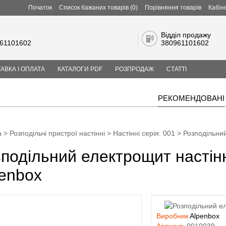
Початок
Список бажаних товарів (0)
Порівняння товарів
Кабін
Відділ продажу
61101602
380961101602
АВКА І ОПЛАТА
КАТАЛОГИ PDF
РОЗПРОДАЖ
СТАТТІ
РЕКОМЕНДОВАНІ
а
>
Розподільчі пристрої настінні
>
Настінні серія: 001
> Розподільний
подільний електрощит настінн
enbox
Виробник
Alpenbox