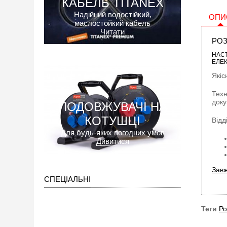
КАБЕЛЬ TITANEX
Надійний водостійкий,
ОПИ
маслостойкий кабель
Читати
РОЗ
НАСТ
ЕЛЕК
Якіс
Техн
доку
ПОДОВЖУВАЧІ НА
КОТУШЦІ
Відд
Для будь-яких погодних умов
Дивитися
Завж
СПЕЦІАЛЬНІ
Теги
Ро