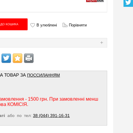
В улюблені
Порівняти
Я
НА ТОВАР ЗА
ПОССИЛАННЯМ
амовлення - 1500 грн. При замовленні менш
ова КОМІСІЯ.
аті
або по тел:
38 (044) 391-16-31