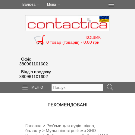
Валюта
Мова
КОШИК
0 товар (товарів) - 0.00 грн.
Офіс
380961101602
Відділ продажу
380961101602
МЕНЮ
РЕКОМЕНДОВАНІ
Головна
>
Роз'єми для аудіо, відео,
баласту
>
Мультіпіновi роз'єми SHD