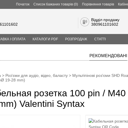
Початок
Список бажаних товарів (0)
Порівняння товарів
Кабін
Відділ продажу
61101602
380961101602
АВКА І ОПЛАТА
КАТАЛОГИ PDF
РОЗПРОДАЖ
СТАТТІ
РЕКОМЕНДОВАНІ
а
>
Роз'єми для аудіо, відео, баласту
>
Мультіпіновi роз'єми SHD Roa
еØ 19-28 mm)
ельная розетка 100 pin / M40
mm) Valentini Syntax