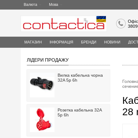
Валюта
Мова
Офіс
3809
МАГАЗИН
ІНФОРМАЦІЯ
БРЕНДИ
НОВИНИ
ДОСТ
ЛІДЕРИ ПРОДАЖУ
Вилка кабельна чорна
32A 5p 6h
Головн
сечени
Каб
28 
Розетка кабельна 32A
5p 6h