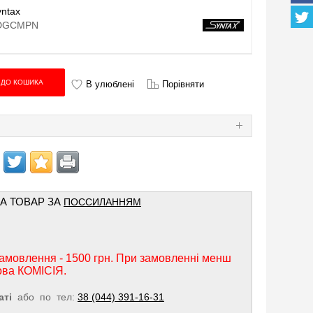
yntax
DGCMPN
В улюблені
Порівняти
Я
НА ТОВАР ЗА
ПОССИЛАННЯМ
амовлення - 1500 грн. При замовленні менш
ова КОМІСІЯ.
аті
або по тел:
38 (044) 391-16-31