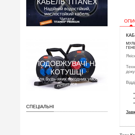
КАБЕЛЬ TITANEX
Надійний водостійкий,
маслостойкий кабель
Читати
ОПИ
КАБ
МУЛЬ
ГЕНЕ
Якіс
ПОДОВЖУВАЧІ НА
Техн
КОТУШЦІ
доку
Для будь-яких погодних умов
Відд
Дивитися
СПЕЦІАЛЬНІ
Завж