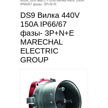
400A, пол./мет.)
> DS9 Вилка 440V 150A
IP66/67 фазы- 3P+N+E
DS9 Вилка 440V
150A IP66/67
фазы- 3P+N+E
MARECHAL
ELECTRIC
GROUP