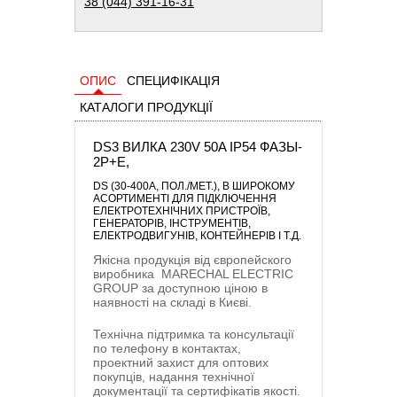
38 (044) 391-16-31
ОПИС
СПЕЦИФІКАЦІЯ
КАТАЛОГИ ПРОДУКЦІЇ
DS3 ВИЛКА 230V 50A IP54 ФАЗЫ-
2P+E,
DS (30-400A, ПОЛ./МЕТ.)
, В ШИРОКОМУ
АСОРТИМЕНТІ ДЛЯ ПІДКЛЮЧЕННЯ
ЕЛЕКТРОТЕХНІЧНИХ ПРИСТРОЇВ,
ГЕНЕРАТОРІВ, ІНСТРУМЕНТІВ,
ЕЛЕКТРОДВИГУНІВ, КОНТЕЙНЕРІВ І Т.Д.
Якісна продукція від європейского
виробника
MARECHAL ELECTRIC
GROUP
за доступною ціною в
наявності на складі в Києві.
Технічна підтримка та консультації
по телефону в контактах,
проектний захист для оптових
покупців, надання технічної
документації та сертифікатів якості.