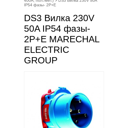
400A, пол./мет.)
> DS3 Вилка 230V 50A
IP54 фазы- 2P+E
DS3 Вилка 230V
50A IP54 фазы-
2P+E MARECHAL
ELECTRIC
GROUP