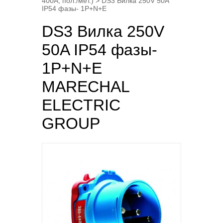
400A, пол./мет.)
> DS3 Вилка 250V 50A
IP54 фазы- 1P+N+E
DS3 Вилка 250V
50A IP54 фазы-
1P+N+E
MARECHAL
ELECTRIC
GROUP