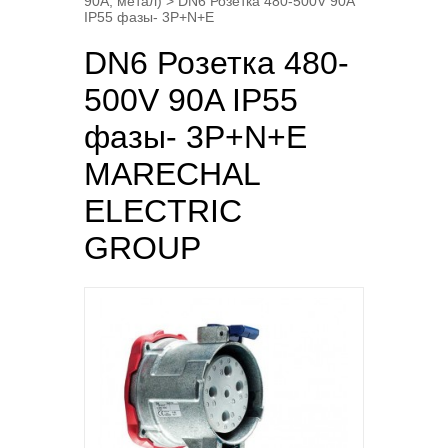
90A, метал)
> DN6 Розетка 480-500V 90A
IP55 фазы- 3P+N+E
DN6 Розетка 480-
500V 90A IP55
фазы- 3P+N+E
MARECHAL
ELECTRIC
GROUP