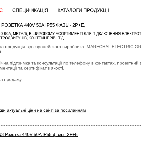
С
СПЕЦИФІКАЦІЯ
КАТАЛОГИ ПРОДУКЦІЇ
 РОЗЕТКА 440V 50A IP55 ФАЗЫ- 2P+E,
20-90A, МЕТАЛ)
, В ШИРОКОМУ АСОРТИМЕНТІ ДЛЯ ПІДКЛЮЧЕННЯ ЕЛЕКТРОТЕ
ТРОДВИГУНІВ, КОНТЕЙНЕРІВ І Т.Д.
на продукція від європейского виробника
MARECHAL ELECTRIC G
і.
ічна підтримка та консультації по телефону в контактах, проектний 
ментації та сертифікатів якості.
іл продажу
ди актуальні ціни на сайті за посиланням
3 Розетка 440V 50A IP55 фазы- 2P+E