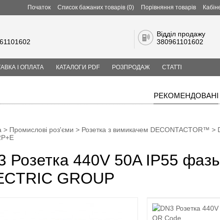
Початок
Список бажаних товарів (0)
Порівняння товарів
Кабін
Відділ продажу
61101602
380961101602
АВКА І ОПЛАТА
КАТАЛОГИ PDF
РОЗПРОДАЖ
СТАТТІ
РЕКОМЕНДОВАНІ
а
>
Промислові роз'єми
>
Розетка з вимикачем DECONTACTOR™
>
2P+E
3 Розетка 440V 50A IP55 фа
ECTRIC GROUP