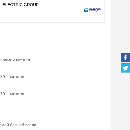
 ELECTRIC GROUP
 прямой металл
 30 ゜металл
 70 ゜металл
ямой без каб.ввода