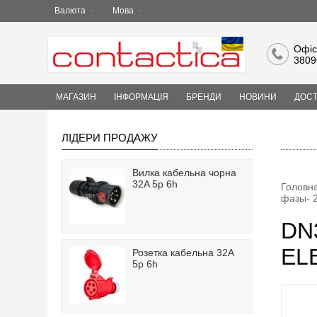
Валюта
Мова
Офіс
3809
МАГАЗИН
ІНФОРМАЦІЯ
БРЕНДИ
НОВИНИ
ДОСТ
ЛІДЕРИ ПРОДАЖУ
Вилка кабельна чорна
32A 5p 6h
Головн
фазы- 
DN
EL
Розетка кабельна 32A
5p 6h