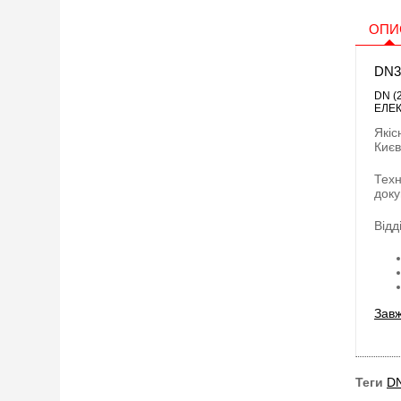
ОПИ
DN3
DN (
ЕЛЕК
Якіс
Києв
Техн
доку
Відд
Завж
Теги
DN