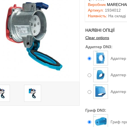
Виробник
MARECHAL
Артикул:
1934012
Наявність:
На складі
НАЯВНІ ОПЦІЇ
Clear options
Адаптер DN3:
Адаптер
Адаптер
Адаптер
Гриф DN3:
Гриф пр