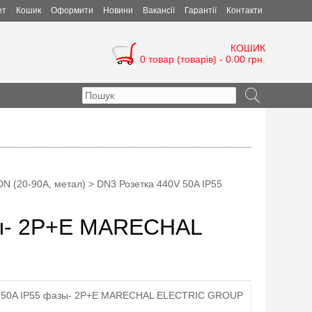
ет
Кошик
Оформити
Новини
Вакансії
Гарантії
Контакти
КОШИК
0 товар (товарів) - 0.00 грн.
DN (20-90A, метал)
> DN3 Розетка 440V 50A IP55
зы- 2P+E MARECHAL