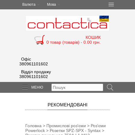
Валюта
Мова
КОШИК
0 товар (товарів) - 0.00 грн.
Офіс
380961101602
Відділ продажу
380961101602
МЕНЮ
РЕКОМЕНДОВАНІ
Головна
>
Промислові роз'єми
>
Роз'єми
Powerlock
>
Розетки SPZ-SPX - Syntax
>