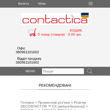
Валюта
Мова
КОШИК
0 товар (товарів) - 0.00 грн.
Офіс
380961101602
Відділ продажу
380961101602
МЕНЮ
РЕКОМЕНДОВАНІ
Головна
>
Промислові роз'єми
>
Розетки
DECONTACTOR ™ EX (вибухобезпечні)
>