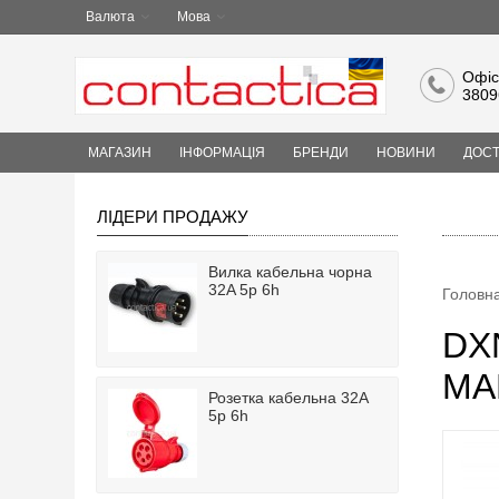
Валюта
Мова
Офіс
3809
МАГАЗИН
ІНФОРМАЦІЯ
БРЕНДИ
НОВИНИ
ДОСТ
ЛІДЕРИ ПРОДАЖУ
Вилка кабельна чорна
32A 5p 6h
Головн
DXN
MA
Розетка кабельна 32A
5p 6h