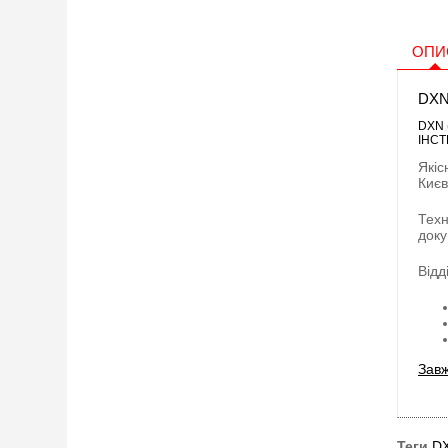
ОПИ
DXN
DXN (
ІНСТ
Якіс
Києв
Техн
доку
Відд
Завж
Теги
DX