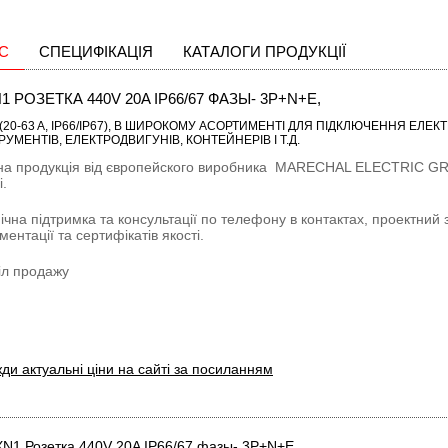
С
СПЕЦИФІКАЦІЯ
КАТАЛОГИ ПРОДУКЦІЇ
1 РОЗЕТКА 440V 20A IP66/67 ФАЗЫ- 3P+N+E,
20-63 A, IP66/IP67)
, В ШИРОКОМУ АСОРТИМЕНТІ ДЛЯ ПІДКЛЮЧЕННЯ ЕЛЕКТ
РУМЕНТІВ, ЕЛЕКТРОДВИГУНІВ, КОНТЕЙНЕРІВ І Т.Д.
на продукція від європейского виробника
MARECHAL ELECTRIC G
і.
ічна підтримка та консультації по телефону в контактах, проектний 
ментації та сертифікатів якості.
іл продажу
ди актуальні ціни на сайті за посиланням
N1 Розетка 440V 20A IP66/67 фазы- 3P+N+E