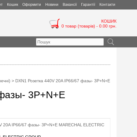
ет
Кошик
Оформити
Новини
Вакансії
Гарантії
Контакти
КОШИК
0 товар (товарів) - 0.00 грн.
ечні)
> DXN1 Розетка 440V 20A IP66/67 фазы- 3P+N+E
 фазы- 3P+N+E