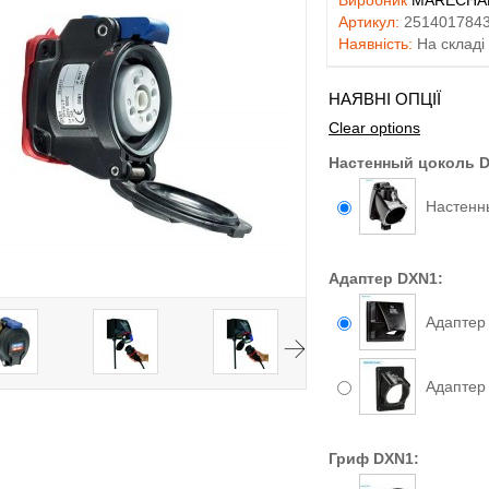
Виробник
MARECHAL
Артикул:
251401784
Наявність:
На складі
НАЯВНІ ОПЦІЇ
Clear options
Настенный цоколь 
Настенн
Адаптер DXN1:
Адаптер
Адаптер
Гриф DXN1: