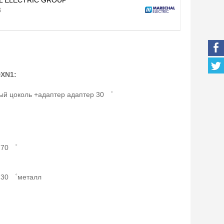
 ELECTRIC GROUP
3
DXN1:
ый цоколь +адаптер адаптер 30 ゜
 70 ゜
 30 ゜металл