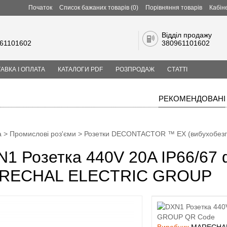
Початок
Список бажаних товарів (0)
Порівняння товарів
Кабін
Відділ продажу
61101602
380961101602
АВКА І ОПЛАТА
КАТАЛОГИ PDF
РОЗПРОДАЖ
СТАТТІ
РЕКОМЕНДОВАНІ
а
>
Промислові роз'єми
>
Розетки DECONTACTOR ™ EX (вибухобезп
1 Розетка 440V 20A IP66/67
RECHAL ELECTRIC GROUP