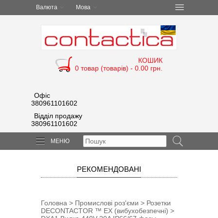
Валюта
Мова
КОШИК
0 товар (товарів) - 0.00 грн.
Офіс
380961101602
Відділ продажу
380961101602
МЕНЮ
РЕКОМЕНДОВАНІ
Головна
>
Промислові роз'єми
>
Розетки
DECONTACTOR ™ EX (вибухобезпечні)
>