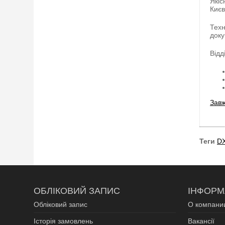
Якіс
Києв
Техн
доку
Відд
Завж
Теги
DX
ОБЛІКОВИЙ ЗАПИС
ІНФОРМ
Обліковий запис
О компани
Історія замовлень
Вакансії