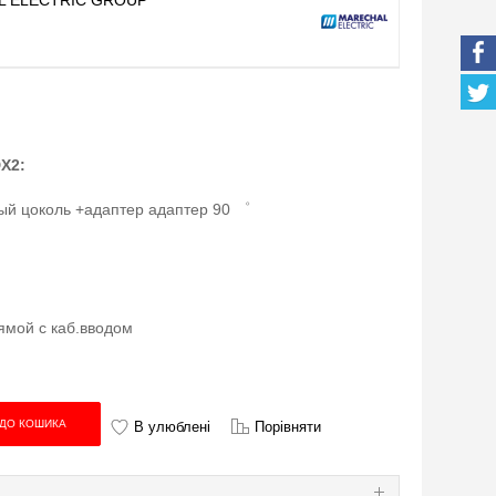
 ELECTRIC GROUP
X2:
ый цоколь +адаптер адаптер 90 ゜
ямой с каб.вводом
В улюблені
Порівняти
Я