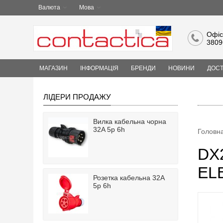
Валюта
Мова
Офіс
3809
МАГАЗИН
ІНФОРМАЦІЯ
БРЕНДИ
НОВИНИ
ДОСТ
ЛІДЕРИ ПРОДАЖУ
Вилка кабельна чорна
32A 5p 6h
Головн
DX
EL
Розетка кабельна 32A
5p 6h