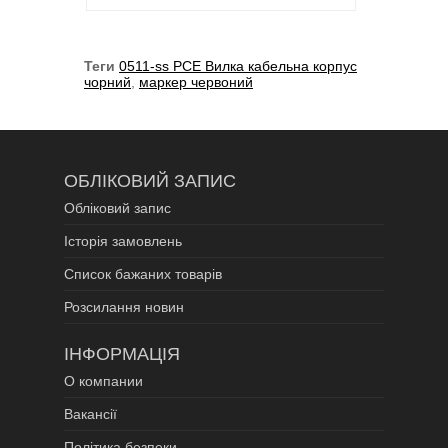
Теги
0511-ss PCE Вилка кабельна корпус
чорний
,
маркер червоний
ОБЛІКОВИЙ ЗАПИС
Обліковий запис
Історія замовлень
Список бажаних товарів
Розсилання новин
ІНФОРМАЦІЯ
О компании
Вакансії
Політика безпеки