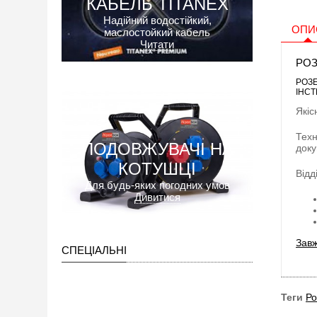
КАБЕЛЬ TITANEX
Надійний водостійкий,
ОПИ
маслостойкий кабель
Читати
РОЗ
РОЗЕ
ІНСТ
Якіс
Техн
ПОДОВЖУВАЧІ НА
доку
КОТУШЦІ
Відд
Для будь-яких погодних умов
Дивитися
Завж
СПЕЦІАЛЬНІ
Теги
Ро