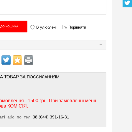
В улюблені
Порівняти
Я
НА ТОВАР ЗА
ПОССИЛАННЯМ
амовлення - 1500 грн. При замовленні менш
ова КОМІСІЯ.
аті
або по тел:
38 (044) 391-16-31