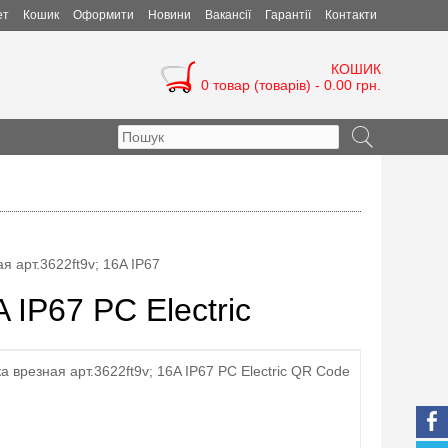
ет
Кошик
Оформити
Новини
Вакансії
Гарантії
Контакти
КОШИК
0 товар (товарів) - 0.00 грн.
я арт.3622ft9v; 16A IP67
 IP67 PC Electric