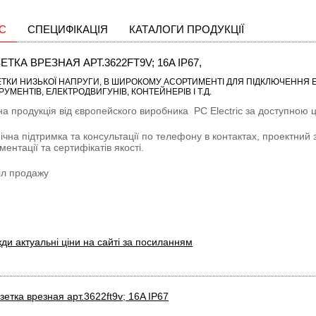
С
СПЕЦИФІКАЦІЯ
КАТАЛОГИ ПРОДУКЦІЇ
ЕТКА ВРЕЗНАЯ АРТ.3622FT9V; 16A IP67,
ТКИ НИЗЬКОЇ НАПРУГИ
, В ШИРОКОМУ АСОРТИМЕНТІ ДЛЯ ПІДКЛЮЧЕННЯ Е
РУМЕНТІВ, ЕЛЕКТРОДВИГУНІВ, КОНТЕЙНЕРІВ І Т.Д.
на продукція від європейского виробника
PC Electric
за доступною ці
ічна підтримка та консультації по телефону в контактах, проектний 
ментації та сертифікатів якості.
іл продажу
ди актуальні ціни на сайті за посиланням
зетка врезная арт.3622ft9v; 16A IP67