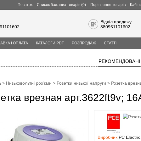
Початок
Список бажаних товарів (0)
Порівняння товарів
Кабін
Відділ продажу
61101602
380961101602
АВКА І ОПЛАТА
КАТАЛОГИ PDF
РОЗПРОДАЖ
СТАТТІ
РЕКОМЕНДОВАНІ
а
>
Низьковольтні роз'єми
>
Розетки низької напруги
> Розетка врезна
етка врезная арт.3622ft9v; 16A
Виробник
PC Electric