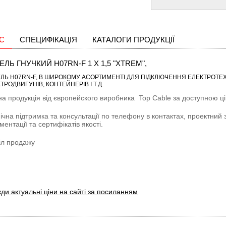
С
СПЕЦИФІКАЦІЯ
КАТАЛОГИ ПРОДУКЦІЇ
ЕЛЬ ГНУЧКИЙ H07RN-F 1 X 1,5 "XTREM",
ЛЬ H07RN-F
, В ШИРОКОМУ АСОРТИМЕНТІ ДЛЯ ПІДКЛЮЧЕННЯ ЕЛЕКТРОТЕХН
ТРОДВИГУНІВ, КОНТЕЙНЕРІВ І Т.Д.
на продукція від європейского виробника
Top Cable
за доступною цін
ічна підтримка та консультації по телефону в контактах, проектний 
ментації та сертифікатів якості.
іл продажу
ди актуальні ціни на сайті за посиланням