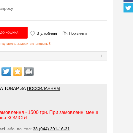
апросу
В улюблені
Порівняти
в, яку можна замовити становить 5
Я
НА ТОВАР ЗА
ПОССИЛАННЯМ
амовлення - 1500 грн. При замовленні менш
ова КОМІСІЯ.
аті
або по тел:
38 (044) 391-16-31