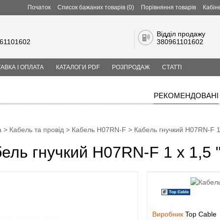
Початок
Список бажаних товарів (0)
Порівняння товарів
Кабін
Відділ продажу
61101602
380961101602
АВКА І ОПЛАТА
КАТАЛОГИ PDF
РОЗПРОДАЖ
СТАТТІ
РЕКОМЕНДОВАНІ
а
>
Кабель та провід
>
Кабель H07RN-F
> Кабель гнучкий H07RN-F 1 
ель гнучкий H07RN-F 1 x 1,5 
Виробник
Top Cable