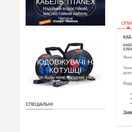
КАБЕЛЬ TITANEX
Надійний водостійкий,
маслостойкий кабель
Читати
ОПИ
КАБ
КАБЕ
ЕЛЕК
Якіс
ПОДОВЖУВАЧІ НА
Техн
КОТУШЦІ
доку
Для будь-яких погодних умов
Дивитися
Відд
СПЕЦІАЛЬНІ
Завж