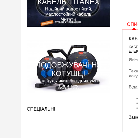
КАБЕЛЬ TITANEX
Надійний водостійкий,
маслостойкий кабель
Читати
ОПИ
КАБ
КАБЕ
ЕЛЕК
Якіс
ПОДОВЖУВАЧІ НА
Техн
КОТУШЦІ
доку
Для будь-яких погодних умов
Дивитися
Відд
СПЕЦІАЛЬНІ
Завж