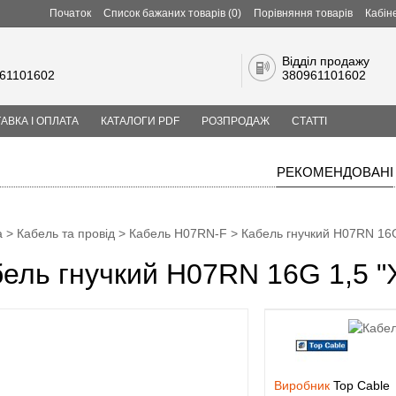
Початок
Список бажаних товарів (0)
Порівняння товарів
Кабін
Відділ продажу
61101602
380961101602
АВКА І ОПЛАТА
КАТАЛОГИ PDF
РОЗПРОДАЖ
СТАТТІ
РЕКОМЕНДОВАНІ
а
>
Кабель та провід
>
Кабель H07RN-F
> Кабель гнучкий H07RN 16G
ель гнучкий H07RN 16G 1,5 "X
Виробник
Top Cable