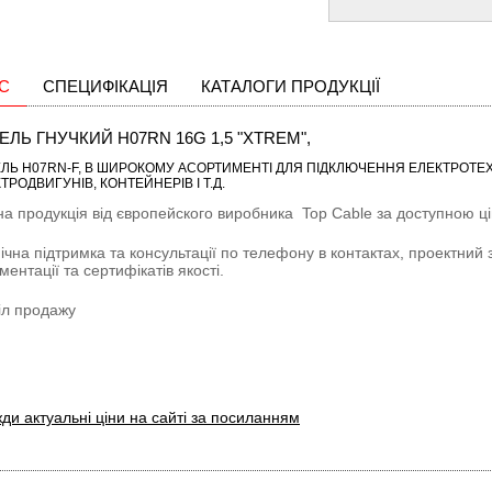
С
СПЕЦИФІКАЦІЯ
КАТАЛОГИ ПРОДУКЦІЇ
ЕЛЬ ГНУЧКИЙ H07RN 16G 1,5 "XTREM",
ЛЬ H07RN-F
, В ШИРОКОМУ АСОРТИМЕНТІ ДЛЯ ПІДКЛЮЧЕННЯ ЕЛЕКТРОТЕХН
ТРОДВИГУНІВ, КОНТЕЙНЕРІВ І Т.Д.
на продукція від європейского виробника
Top Cable
за доступною цін
ічна підтримка та консультації по телефону в контактах, проектний 
ментації та сертифікатів якості.
іл продажу
ди актуальні ціни на сайті за посиланням