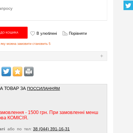
апросу
В улюблені
Порівняти
в, яку можна замовити становить 5
Я
НА ТОВАР ЗА
ПОССИЛАННЯМ
амовлення - 1500 грн. При замовленні менш
ова КОМІСІЯ.
аті
або по тел:
38 (044) 391-16-31