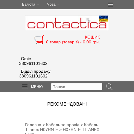
Валюта
Мова
КОШИК
0 товар (товарів) - 0.00 грн.
Офіс
380961101602
Відділ продажу
380961101602
МЕНЮ
РЕКОМЕНДОВАНІ
Головна
>
Кабель та провід
>
Кабель
Titanex H07RN-F
> H07RN-F TITANEX