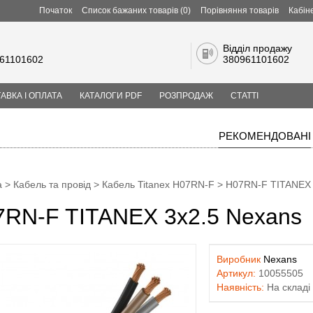
Початок
Список бажаних товарів (0)
Порівняння товарів
Кабін
Відділ продажу
61101602
380961101602
АВКА І ОПЛАТА
КАТАЛОГИ PDF
РОЗПРОДАЖ
СТАТТІ
РЕКОМЕНДОВАНІ
а
>
Кабель та провід
>
Кабель Titanex H07RN-F
> H07RN-F TITANEX 
7RN-F TITANEX 3x2.5 Nexans
Виробник
Nexans
Артикул:
10055505
Наявність:
На складі