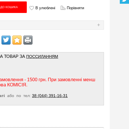
В улюблені
Порівняти
Я
НА ТОВАР ЗА
ПОССИЛАННЯМ
амовлення - 1500 грн. При замовленні менш
ова КОМІСІЯ.
аті
або по тел:
38 (044) 391-16-31