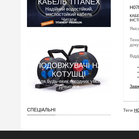
КАБЕЛЬ TITANEX
H07
Надійний водостійкий,
маслостойкий кабель
КАБЕ
Читати
ІНСТ
Якіс
Техн
доку
Відд
ПОДОВЖУВАЧІ НА
КОТУШЦІ
Для будь-яких погодних умов
Дивитися
Завж
СПЕЦІАЛЬНІ
Теги
H0