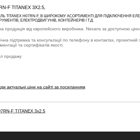
RN-F TITANEX 3X2.5,
ЛЬ TITANEX H07RN-F
, В ШИРОКОМУ АСОРТИМЕНТІ ДЛЯ ПІДКЛЮЧЕННЯ ЕЛЕ
РУМЕНТІВ, ЕЛЕКТРОДВИГУНІВ, КОНТЕЙНЕРІВ І Т.Д.
на продукція від європейского виробника
Nexans
за доступною ціною
ічна підтримка та консультації по телефону в контактах, проектний 
ментації та сертифікатів якості.
іл продажу
ди актуальні ціни на сайті за посиланням
7RN-F TITANEX 3x2.5