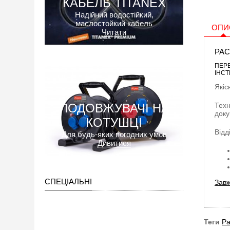
КАБЕЛЬ TITANEX
Надійний водостійкий,
маслостойкий кабель
ОПИ
Читати
РАС
ПЕР
ІНСТ
Якіс
ПОДОВЖУВАЧІ НА
Техн
доку
КОТУШЦІ
Відд
Для будь-яких погодних умов
Дивитися
СПЕЦІАЛЬНІ
Завж
Теги
Ра