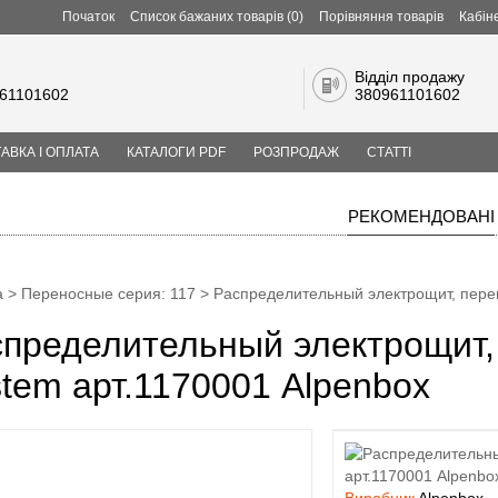
Початок
Список бажаних товарів (0)
Порівняння товарів
Кабін
Відділ продажу
61101602
380961101602
АВКА І ОПЛАТА
КАТАЛОГИ PDF
РОЗПРОДАЖ
СТАТТІ
РЕКОМЕНДОВАНІ
а
>
Переносные cерия: 117
> Распределительный электрощит, перен
пределительный электрощит,
tem арт.1170001 Alpenbox