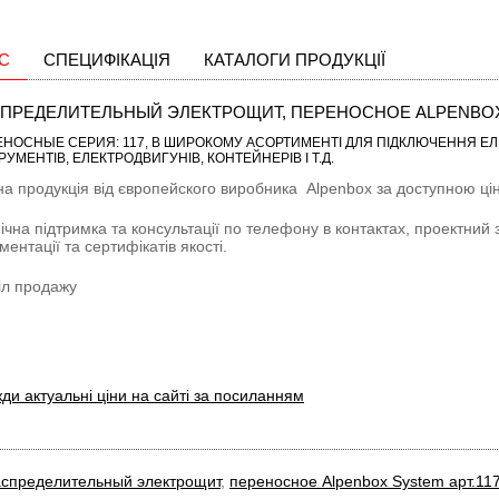
С
СПЕЦИФІКАЦІЯ
КАТАЛОГИ ПРОДУКЦІЇ
ПРЕДЕЛИТЕЛЬНЫЙ ЭЛЕКТРОЩИТ, ПЕРЕНОСНОЕ ALPENBOX S
ЕНОСНЫЕ CЕРИЯ: 117
, В ШИРОКОМУ АСОРТИМЕНТІ ДЛЯ ПІДКЛЮЧЕННЯ ЕЛ
РУМЕНТІВ, ЕЛЕКТРОДВИГУНІВ, КОНТЕЙНЕРІВ І Т.Д.
на продукція від європейского виробника
Alpenbox
за доступною цін
ічна підтримка та консультації по телефону в контактах, проектний 
ментації та сертифікатів якості.
іл продажу
ди актуальні ціни на сайті за посиланням
спределительный электрощит
,
переносное Alpenbox System арт.11