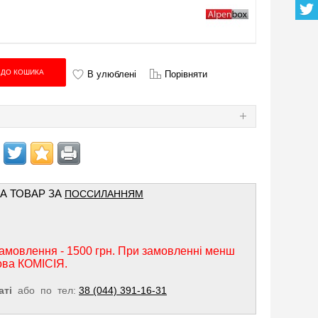
В улюблені
Порівняти
Я
НА ТОВАР ЗА
ПОССИЛАННЯМ
амовлення - 1500 грн. При замовленні менш
ова КОМІСІЯ.
аті
або по тел:
38 (044) 391-16-31