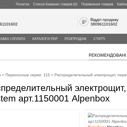
Початок
Список бажаних товарів (0)
Порівняння товарів
Кабін
Відділ продажу
61101602
380961101602
АВКА І ОПЛАТА
КАТАЛОГИ PDF
РОЗПРОДАЖ
СТАТТІ
РЕКОМЕНДОВАНІ
а
>
Переносные cерия: 115
> Распределительный электрощит, перен
пределительный электрощит,
tem арт.1150001 Alpenbox