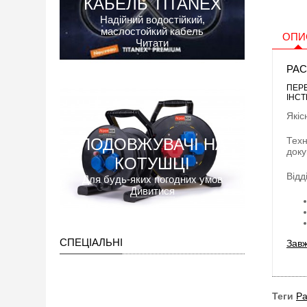
КАБЕЛЬ TITANEX
Надійний водостійкий,
маслостойкий кабель
ОПИ
Читати
РАС
ПЕР
ІНСТ
Якіс
ПОДОВЖУВАЧІ НА
Техн
доку
КОТУШЦІ
Відд
Для будь-яких погодних умов
Дивитися
СПЕЦІАЛЬНІ
Завж
Теги
Ра