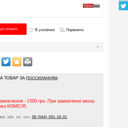
В улюблені
Порівняти
Я
НА ТОВАР ЗА
ПОССИЛАННЯМ
амовлення - 1500 грн. При замовленні менш
ова КОМІСІЯ.
аті
або по тел:
38 (044) 391-16-31