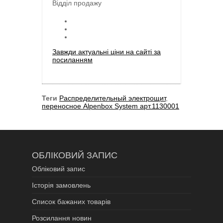
Відділ продажу
Завжди актуальні ціни на сайті за
посиланням
Теги
Распределительный электрощит
,
переносное Alpenbox System арт.1130001
ОБЛІКОВИЙ ЗАПИС
Обліковий запис
Історія замовлень
Список бажаних товарів
Розсилання новин