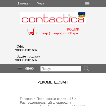
Валюта
Мова
КОШИК
0 товар (товарів) - 0.00 грн.
Офіс
380961101602
Відділ продажу
380961101602
МЕНЮ
РЕКОМЕНДОВАНІ
Головна
>
Переносные cерия: 113
>
Распределительный электрощит,