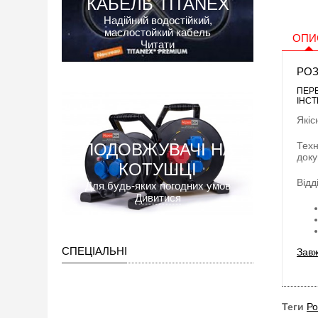
КАБЕЛЬ TITANEX
Надійний водостійкий,
маслостойкий кабель
ОПИ
Читати
РОЗ
ПЕР
ІНСТ
Якіс
ПОДОВЖУВАЧІ НА
Техн
доку
КОТУШЦІ
Відд
Для будь-яких погодних умов
Дивитися
СПЕЦІАЛЬНІ
Завж
Теги
Ро