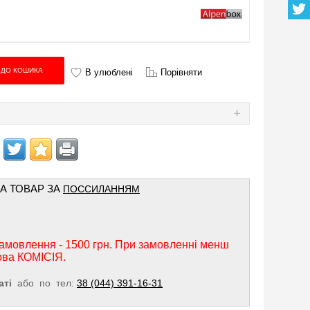
В улюблені
Порівняти
Я
НА ТОВАР ЗА
ПОССИЛАННЯМ
амовлення - 1500 грн. При замовленні менш
ова КОМІСІЯ.
аті
або по тел:
38 (044) 391-16-31